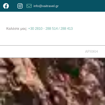
info@vaitravel.gr
Καλέστε μας:
+30 2810 - 288 514
/ 288 413
ΑΡΧΙΚΗ