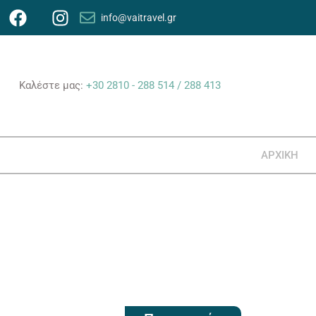
info@vaitravel.gr
Καλέστε μας:
+30 2810 - 288 514
/ 288 413
ΑΡΧΙΚΗ