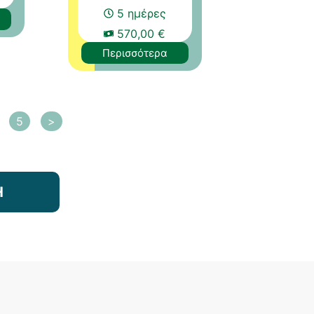
5 ημέρες
570,00 €
Περισσότερα
5
>
Η