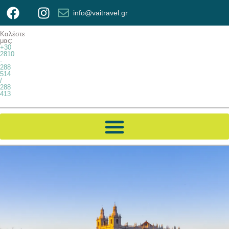
info@vaitravel.gr
Καλέστε
μας:
+30
2810
-
288
514
/
288
413