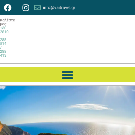
info@vaitravel.gr
Καλέστε
μας:
+30
2810
-
288
514
/
288
413