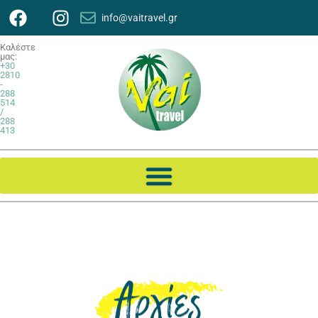
info@vaitravel.gr
Καλέστε
μας:
+30
2810
-
288
514
/
288
413
Αργίες