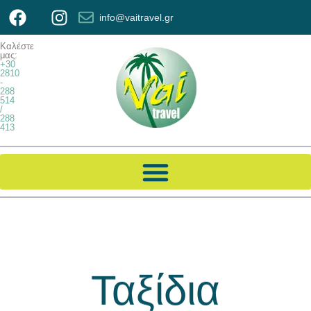
info@vaitravel.gr
Καλέστε
μας:
+30
2810
-
288
514
/
288
413
Ταξίδια